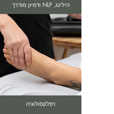
הילינג, NLP ודמיון מודרך
רפלקסולוגיה